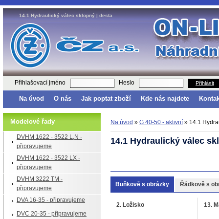
14.1 Hydraulický válec sklopný | desta
Přihlašovací jméno
Heslo
Přihlásit
Na úvod
O nás
Jak poptat zboží
Kde nás najdete
Kontak
Modelové řady
Na úvod
»
G 40-50 - aktivní
»
14.1 Hydrau
DVHM 1622 - 3522 L,N -
14.1 Hydraulický válec sk
připravujeme
DVHM 1622 - 3522 LX -
připravujeme
DVHM 3222 TM -
Buňkově s obrázky
Řádkově s ob
připravujeme
DVA 16-35 - připravujeme
2. Ložisko
13. M
DVC 20-35 - připravujeme