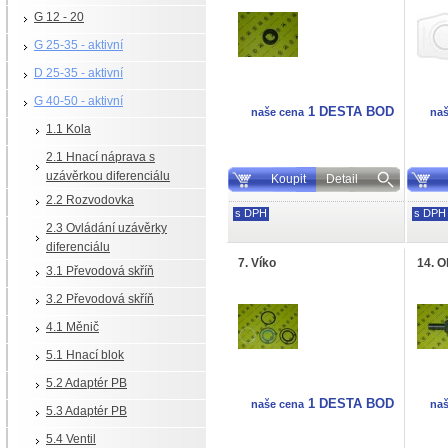
G 12 - 20
G 25-35 - aktivní
D 25-35 - aktivní
G 40-50 - aktivní
1 DESTA BOD
naše cena
naš
1.1 Kola
2.1 Hnací náprava s
uzávěrkou diferenciálu
Koupit
Detail
2.2 Rozvodovka
s DPH
s DPH
2.3 Ovládání uzávěrky
diferenciálu
7. Víko
14. O
3.1 Převodová skříň
3.2 Převodová skříň
4.1 Měnič
5.1 Hnací blok
5.2 Adaptér PB
1 DESTA BOD
naše cena
naš
5.3 Adaptér PB
5.4 Ventil