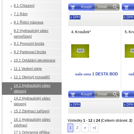
6.1 Chlazení
Koupit
Detail
7.1 Rám
s DPH
s DPH
8.1 Řídící náprava
8.2 Hydraulický válec
4. Kroužek*
5. Kr
servořízení
9.1 Provozní brzda
9.2 Parkovací brzda
10.1 Ovládání akcelerace
11.1 Vedení oleje
1 DESTA BOD
naše cena
naš
12.1 Olejový rozvaděč
14.1 Hydraulický válec
sklopný
Koupit
Detail
14.2 Hydraulický válec
sklopný
s DPH
s DPH
15.2 Zdvihací zařízení
16.1 Hydraulický válec
Výsledky
1
-
12
z
24
[Celkem stránek:
2
]
zdvihací
1
2
»
»|
17.1 Ochranná stříška-