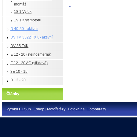
montáž
«
18.1 Výfuk
19.1 Kryt motoru
D 40-50 - aktivní
DVHM 3522 TXK - aktivní
DV 35 T4K
E 12 - 20 (stejnosměrná)
E 12 - 20 AC (střídavá)
3E 10 - 15
D 12 - 20
Články
Vyrobil FT Sun
Eshop
|
Motořetězy
|
Fotokniha
|
Fotoobrazy