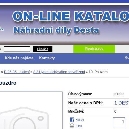
o
Registrace
Přihlásit
Ro
Kde nás najdete
Kontakty
d
»
D 25-35 - aktivní
»
8.2 Hydraulický válec servořízení
»
10. Pouzdro
Pouzdro
Číslo výrobku:
31333
1 DES
Naše cena s DPH:
Množství:
0
sdílet
tisk