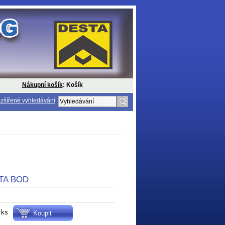
Nákupní košík
: Košík
zšířené vyhledávání
TA BOD
ks