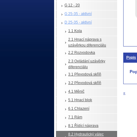
G 12 - 20
G 25-35 - aktivní
D 25-35 - aktivní
1.1 Kola
2.1 Hnací náprava s
uzávěrkou diferenciálu
2.2 Rozvodovka
Popis
2.3 Ovládání uzávěrky
diferenciálu
Pop
3.1 Převodová skříň
3.2 Převodová skříň
4.1 Měnič
«
5.1 Hnací blok
6.1 Chlazení
7.1 Rám
8.1 Řídící náprava
8.2 Hydraulický válec