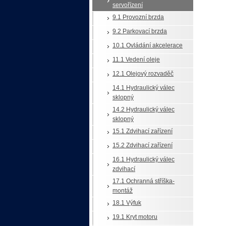
servořízení
9.1 Provozní brzda
9.2 Parkovací brzda
10.1 Ovládání akcelerace
11.1 Vedení oleje
12.1 Olejový rozvaděč
14.1 Hydraulický válec
sklopný
14.2 Hydraulický válec
sklopný
15.1 Zdvihací zařízení
15.2 Zdvihací zařízení
16.1 Hydraulický válec
zdvihací
17.1 Ochranná stříška-
montáž
18.1 Výfuk
19.1 Kryt motoru