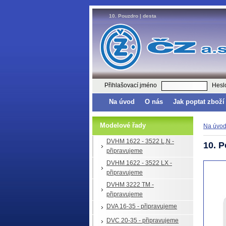
10. Pouzdro | desta
Přihlašovací jméno
Hesl
Na úvod
O nás
Jak poptat zboží
Modelové řady
Na úvo
DVHM 1622 - 3522 L,N -
10. 
připravujeme
DVHM 1622 - 3522 LX -
připravujeme
DVHM 3222 TM -
připravujeme
DVA 16-35 - připravujeme
DVC 20-35 - připravujeme