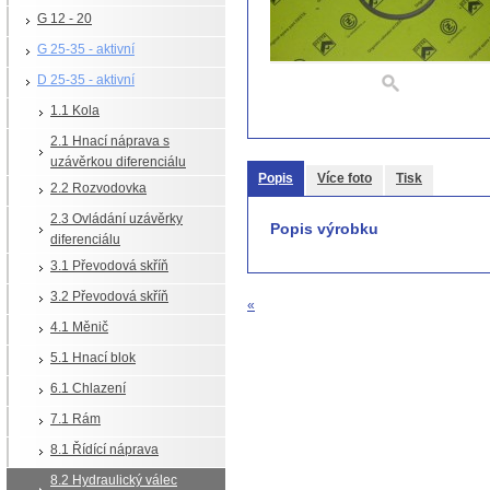
G 12 - 20
G 25-35 - aktivní
D 25-35 - aktivní
1.1 Kola
2.1 Hnací náprava s
uzávěrkou diferenciálu
Popis
Více foto
Tisk
2.2 Rozvodovka
2.3 Ovládání uzávěrky
Popis výrobku
diferenciálu
3.1 Převodová skříň
3.2 Převodová skříň
«
4.1 Měnič
5.1 Hnací blok
6.1 Chlazení
7.1 Rám
8.1 Řídící náprava
8.2 Hydraulický válec