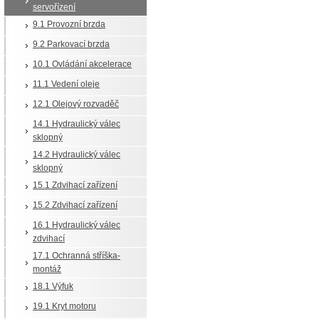
servořízení
9.1 Provozní brzda
9.2 Parkovací brzda
10.1 Ovládání akcelerace
11.1 Vedení oleje
12.1 Olejový rozvaděč
14.1 Hydraulický válec
sklopný
14.2 Hydraulický válec
sklopný
15.1 Zdvihací zařízení
15.2 Zdvihací zařízení
16.1 Hydraulický válec
zdvihací
17.1 Ochranná stříška-
montáž
18.1 Výfuk
19.1 Kryt motoru