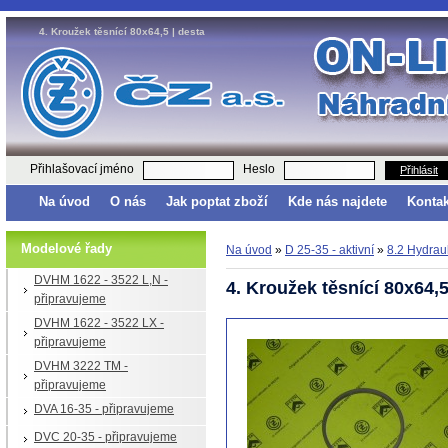
4. Kroužek těsnící 80x64,5 | desta
Přihlašovací jméno
Heslo
Přihlásit
Na úvod
O nás
Jak poptat zboží
Kde nás najdete
Kontak
Modelové řady
Na úvod
»
D 25-35 - aktivní
»
8.2 Hydraul
DVHM 1622 - 3522 L,N -
4. Kroužek těsnící 80x64,
připravujeme
DVHM 1622 - 3522 LX -
připravujeme
DVHM 3222 TM -
připravujeme
DVA 16-35 - připravujeme
DVC 20-35 - připravujeme