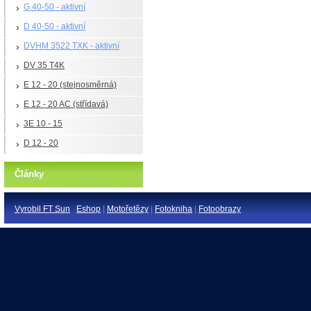
G 40-50 - aktivní
D 40-50 - aktivní
DVHM 3522 TXK - aktivní
DV 35 T4K
E 12 - 20 (stejnosměrná)
E 12 - 20 AC (střídavá)
3E 10 - 15
D 12 - 20
Články
Vyrobil FT Sun
Eshop
|
Motořetězy
|
Fotokniha
|
Fotoobrazy