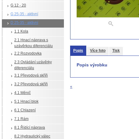
G 12 - 20
G 25-35 - aktivní
D 25-35 - aktivní
1.1 Kola
2.1 Hnací náprava s
uzávěrkou diferenciálu
Popis
Více foto
Tisk
2.2 Rozvodovka
2.3 Ovládání uzávěrky
Popis výrobku
diferenciálu
3.1 Převodová skříň
3.2 Převodová skříň
«
4.1 Měnič
5.1 Hnací blok
6.1 Chlazení
7.1 Rám
8.1 Řídící náprava
8.2 Hydraulický válec