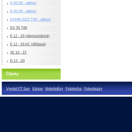
G 40-50 - aktivní
D 40-50 - aktivní
DVHM 3522 TXK - aktivní
DV 35 T4K
E 12 - 20 (stejnosměrná)
E 12 - 20 AC (střídavá)
3E 10 - 15
D 12 - 20
Články
Vyrobil FT Sun
Eshop
|
Motořetězy
|
Fotokniha
|
Fotoobrazy