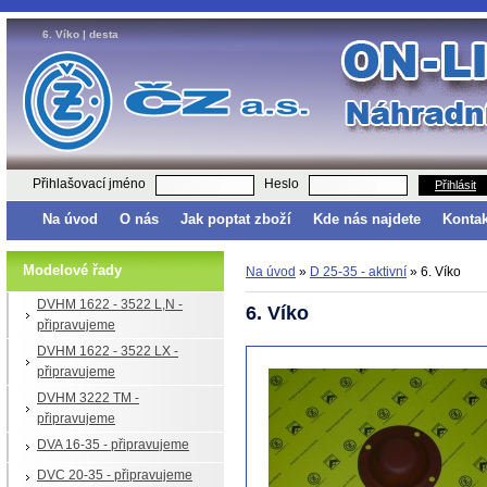
6. Víko | desta
Přihlašovací jméno
Heslo
Přihlásit
Na úvod
O nás
Jak poptat zboží
Kde nás najdete
Kontak
Modelové řady
Na úvod
»
D 25-35 - aktivní
»
6. Víko
DVHM 1622 - 3522 L,N -
6. Víko
připravujeme
DVHM 1622 - 3522 LX -
připravujeme
DVHM 3222 TM -
připravujeme
DVA 16-35 - připravujeme
DVC 20-35 - připravujeme