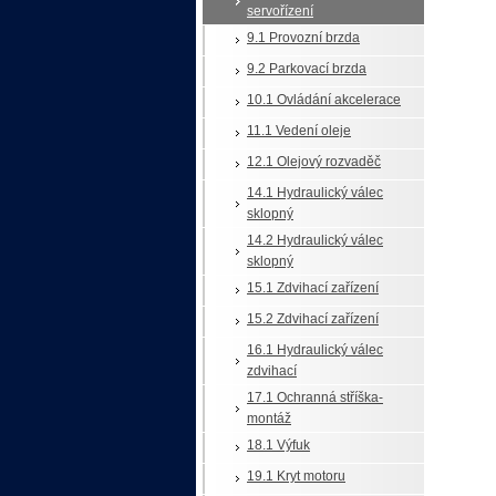
servořízení
9.1 Provozní brzda
9.2 Parkovací brzda
10.1 Ovládání akcelerace
11.1 Vedení oleje
12.1 Olejový rozvaděč
14.1 Hydraulický válec
sklopný
14.2 Hydraulický válec
sklopný
15.1 Zdvihací zařízení
15.2 Zdvihací zařízení
16.1 Hydraulický válec
zdvihací
17.1 Ochranná stříška-
montáž
18.1 Výfuk
19.1 Kryt motoru