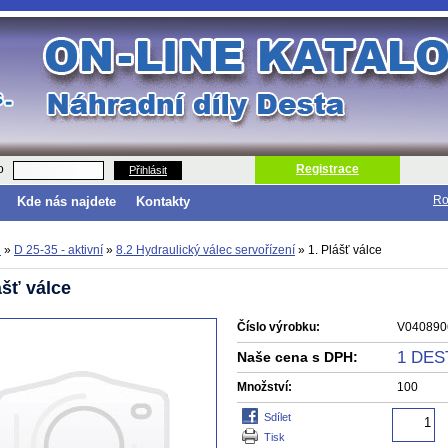
o
Registrace
Přihlásit
Ro
Kde nás najdete
Kontakty
d
»
D 25-35 - aktivní
»
8.2 Hydraulický válec servořízení
»
1. Plášť válce
ášť válce
Číslo výrobku:
V040890
1 DES
Naše cena s DPH:
Množství:
100
sdílet
tisk