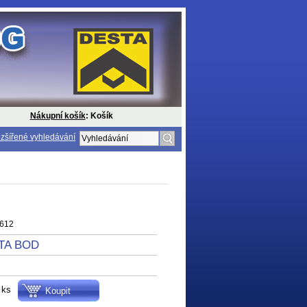
Nákupní košík
: Košík
zšířené vyhledávání
612
TA BOD
ks