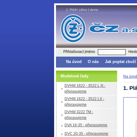
1. Plášť válce | desta
Přihlašovací jméno
Hesl
Na úvod
O nás
Jak poptat zboží
Modelové řady
Na úvo
DVHM 1622 - 3522 L,N -
1. Pl
připravujeme
DVHM 1622 - 3522 LX -
připravujeme
DVHM 3222 TM -
připravujeme
DVA 16-35 - připravujeme
DVC 20-35 - připravujeme