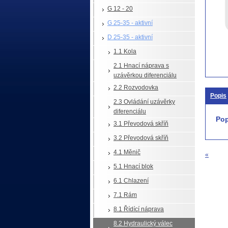
G 12 - 20
G 25-35 - aktivní
D 25-35 - aktivní
1.1 Kola
2.1 Hnací náprava s
uzávěrkou diferenciálu
2.2 Rozvodovka
Popis
2.3 Ovládání uzávěrky
diferenciálu
Pop
3.1 Převodová skříň
3.2 Převodová skříň
4.1 Měnič
«
5.1 Hnací blok
6.1 Chlazení
7.1 Rám
8.1 Řídící náprava
8.2 Hydraulický válec